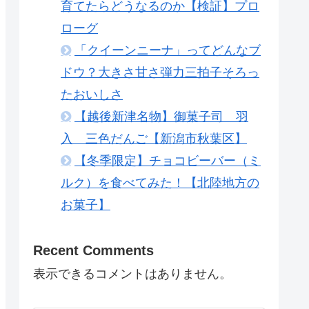
育てたらどうなるのか【検証】プロ
ローグ
「クイーンニーナ」ってどんなブ
ドウ？大きさ甘さ弾力三拍子そろっ
たおいしさ
【越後新津名物】御菓子司 羽
入 三色だんご【新潟市秋葉区】
【冬季限定】チョコビーバー（ミ
ルク）を食べてみた！【北陸地方の
お菓子】
Recent Comments
表示できるコメントはありません。