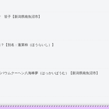
ご 笹子【新潟県南魚沼市】
味？【別名：蓬莱柿（ほうらいし）】
醸バウムクーヘン八海棒夢（はっかいばうむ）【新潟県南魚沼市】