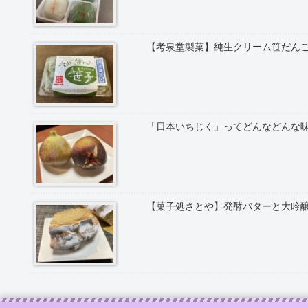
【考泉堂製菓】純生クリーム笹だん
「日本いちじく」ってどんなどんな
【菓子処さとや】発酵バターと大吟