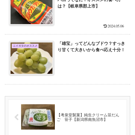
は？【岐阜県郡上市】
2024.05.06
「雄宝」ってどんなブドウ？すっき
ニイガタのオススメ
り甘くて大きいから食べ応え十分！
【考泉堂製菓】純生クリーム笹だん
ご 笹子【新潟県南魚沼市】