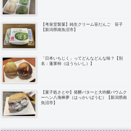
【考泉堂製菓】純生クリーム笹だんご 笹子
【新潟県南魚沼市】
「日本いちじく」ってどんなどんな味？【別
名：蓬莱柿（ほうらいし）】
【菓子処さとや】発酵バターと大吟醸バウムク
ーヘン八海棒夢（はっかいばうむ）【新潟県南
魚沼市】