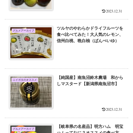
2023.12.31
ツルヤのやわらかドライフルーツを
グルメアーカイブ
食べ比べてみた！大人気のレモン、
信州白桃、晩白柚（ばんぺいゆ）
【純国産】南魚沼鈴木農場 和から
ニイガタのオススメ
しマスタード【新潟県南魚沼市】
2023.12.31
【岐阜県の名産品】明方ハム 明宝
グルメアーカイブ
ハムってなに？オススメの食べ方