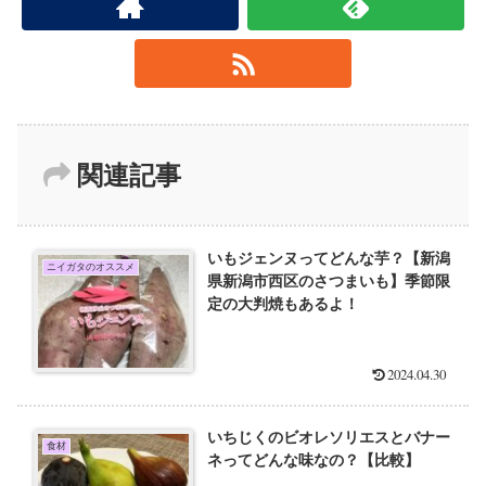
関連記事
いもジェンヌってどんな芋？【新潟
ニイガタのオススメ
県新潟市西区のさつまいも】季節限
定の大判焼もあるよ！
2024.04.30
いちじくのビオレソリエスとバナー
食材
ネってどんな味なの？【比較】