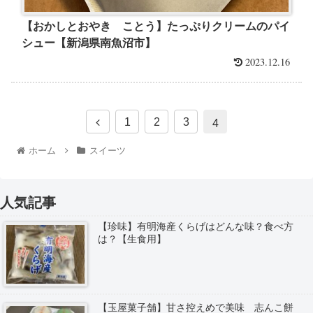
【おかしとおやき ことう】たっぷりクリームのパイ
シュー【新潟県南魚沼市】
2023.12.16
1
2
3
4
ホーム
スイーツ
人気記事
【珍味】有明海産くらげはどんな味？食べ方
は？【生食用】
【玉屋菓子舗】甘さ控えめで美味 志んこ餅