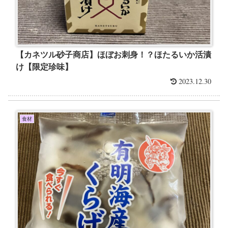
【カネツル砂子商店】ほぼお刺身！？ほたるいか活漬
け【限定珍味】
2023.12.30
食材