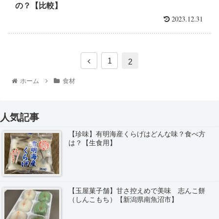
の？【比較】
2023.12.31
1
2
ホーム
食材
人気記事
【珍味】有明海産くらげはどんな味？食べ方
は？【生食用】
【玉屋菓子舗】甘さ控えめで美味 志んこ餅
（しんこもち）【新潟県南魚沼市】