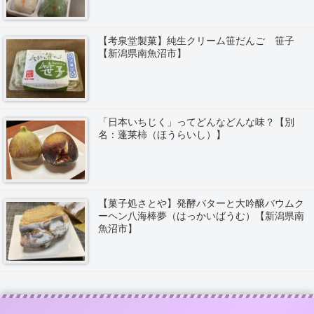
【考泉堂製菓】純生クリーム笹だんご 笹子
【新潟県南魚沼市】
「日本いちじく」ってどんなどんな味？【別
名：蓬莱柿（ほうらいし）】
【菓子処さとや】発酵バターと大吟醸バウムク
ーヘン八海棒夢（はっかいばうむ）【新潟県南
魚沼市】