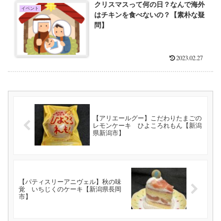
クリスマスって何の日？なんで海外
イベント
はチキンを食べないの？【素朴な疑
問】
2023.02.27
【アリエールグー】こだわりたまごの
レモンケーキ ひよころれもん【新潟
県新潟市】
【パティスリーアニヴェル】秋の味
覚 いちじくのケーキ【新潟県長岡
市】