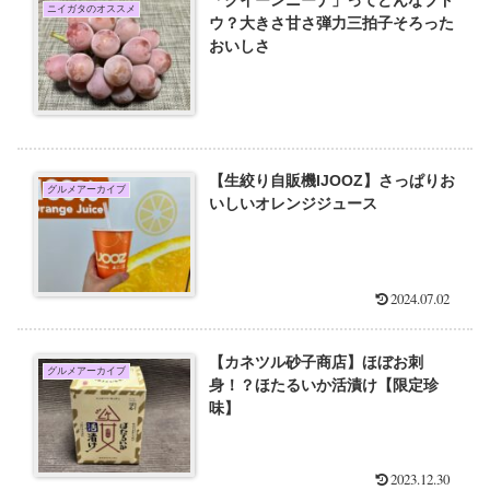
ニイガタのオススメ
ウ？大きさ甘さ弾力三拍子そろった
おいしさ
【生絞り自販機IJOOZ】さっぱりお
グルメアーカイブ
いしいオレンジジュース
2024.07.02
【カネツル砂子商店】ほぼお刺
グルメアーカイブ
身！？ほたるいか活漬け【限定珍
味】
2023.12.30