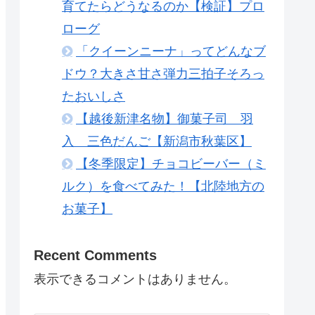
育てたらどうなるのか【検証】プロ
ローグ
「クイーンニーナ」ってどんなブ
ドウ？大きさ甘さ弾力三拍子そろっ
たおいしさ
【越後新津名物】御菓子司 羽
入 三色だんご【新潟市秋葉区】
【冬季限定】チョコビーバー（ミ
ルク）を食べてみた！【北陸地方の
お菓子】
Recent Comments
表示できるコメントはありません。