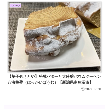
スイーツ
【菓子処さとや】発酵バターと大吟醸バウムクーヘン
八海棒夢（はっかいばうむ）【新潟県南魚沼市】
2022.12.30