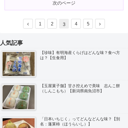
次のページ
1
2
4
5
3
人気記事
【珍味】有明海産くらげはどんな味？食べ方
は？【生食用】
【玉屋菓子舗】甘さ控えめで美味 志んこ餅
（しんこもち）【新潟県南魚沼市】
「日本いちじく」ってどんなどんな味？【別
名：蓬莱柿（ほうらいし）】