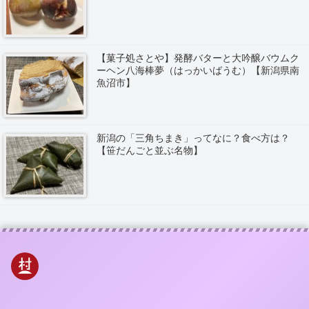
【菓子処さとや】発酵バターと大吟醸バウムク
ーヘン八海棒夢（はっかいばうむ）【新潟県南
魚沼市】
新潟の「三角ちまき」ってなに？食べ方は？
【笹だんごと並ぶ名物】