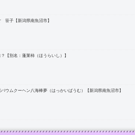
ご 笹子【新潟県南魚沼市】
味？【別名：蓬莱柿（ほうらいし）】
醸バウムクーヘン八海棒夢（はっかいばうむ）【新潟県南魚沼市】