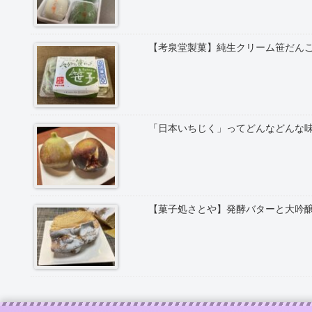
【考泉堂製菓】純生クリーム笹だん
「日本いちじく」ってどんなどんな
【菓子処さとや】発酵バターと大吟