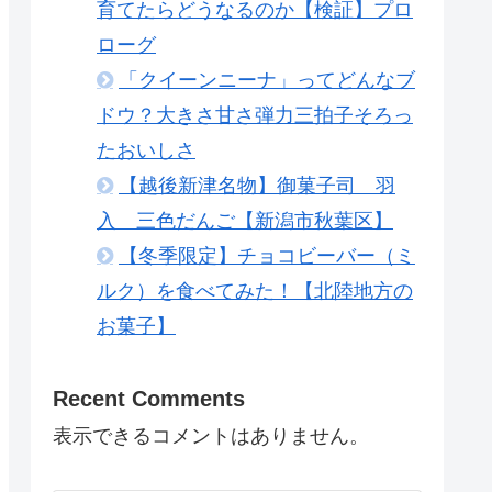
育てたらどうなるのか【検証】プロ
ローグ
「クイーンニーナ」ってどんなブ
ドウ？大きさ甘さ弾力三拍子そろっ
たおいしさ
【越後新津名物】御菓子司 羽
入 三色だんご【新潟市秋葉区】
【冬季限定】チョコビーバー（ミ
ルク）を食べてみた！【北陸地方の
お菓子】
Recent Comments
表示できるコメントはありません。