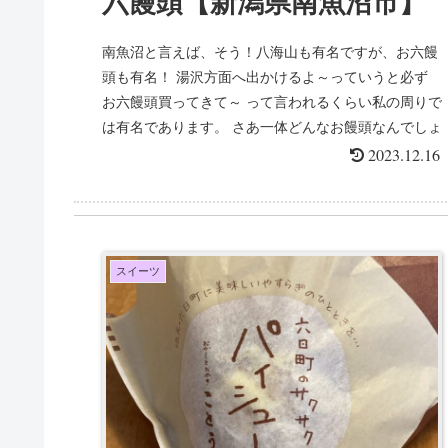
六饅頭【新潟県南魚沼市】
南魚沼と言えば、そう！八海山も有名ですが、お六饅
頭も有名！ 湯沢方面へ出かけるよ～っていうと必ず
お六饅頭買ってきて～ って言われるくらい私の周りで
は有名であります。 さあ一体どんなお饅頭なんでしょ
うか 初め...
2023.12.16
スイーツ