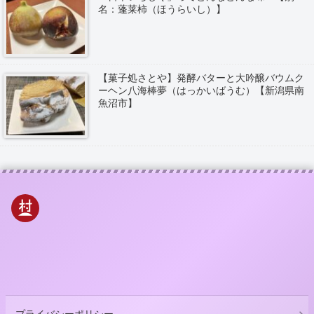
名：蓬莱柿（ほうらいし）】
【菓子処さとや】発酵バターと大吟醸バウムク
ーヘン八海棒夢（はっかいばうむ）【新潟県南
魚沼市】