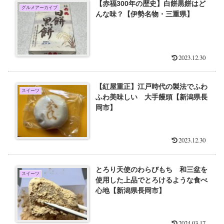
【赤福300年の歴史】白餅黒餅はど
グルメアーカイブ
んな味？【伊勢名物・三重県】
2023.12.30
【紅屋重正】江戸時代の製法でふわ
スイーツ
ふわ美味しい 大手饅頭【新潟県長
岡市】
2023.12.30
とろり天使のわらびもち 和三盆を
スイーツ
使用した上品でとろけるような食べ
心地【新潟県長岡市】
2024.03.17