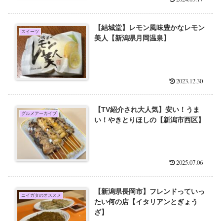
【結城堂】レモン風味豊かなレモン
スイーツ
美人【新潟県月岡温泉】
2023.12.30
【TV紹介され大人気】安い！うま
グルメアーカイブ
い！やきとりほしの【新潟市西区】
2025.07.06
【新潟県長岡市】フレンドっていっ
ニイガタのオススメ
たい何の店【イタリアンとぎょう
ざ】