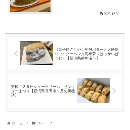
2023.12.30
【菓子処さとや】発酵バターと大吟醸
バウムクーヘン八海棒夢（はっかいば
うむ）【新潟県南魚沼市】
美松 ３９円シュークリーム サンキ
ューまつり【新潟県長岡市２月の風物
詩】
ホーム
スイーツ