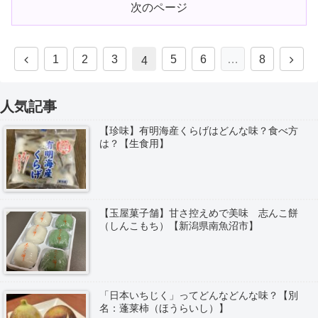
次のページ
1
2
3
5
6
…
8
4
人気記事
【珍味】有明海産くらげはどんな味？食べ方
は？【生食用】
【玉屋菓子舗】甘さ控えめで美味 志んこ餅
（しんこもち）【新潟県南魚沼市】
「日本いちじく」ってどんなどんな味？【別
名：蓬莱柿（ほうらいし）】