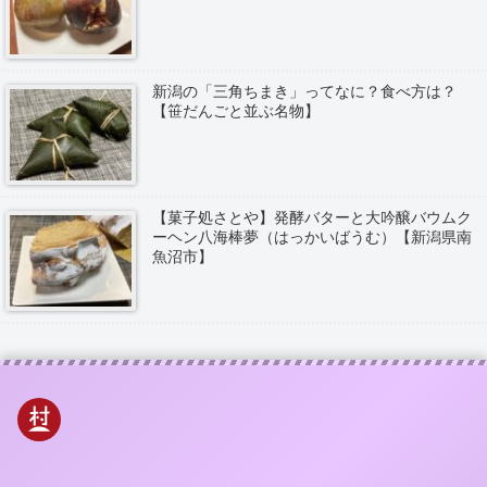
新潟の「三角ちまき」ってなに？食べ方は？
【笹だんごと並ぶ名物】
【菓子処さとや】発酵バターと大吟醸バウムク
ーヘン八海棒夢（はっかいばうむ）【新潟県南
魚沼市】