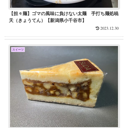
【担々麺】ゴマの風味に負けない太麺 手打ち麺処暁
天（きょうてん）【新潟県小千谷市】
2023.12.30
スイーツ