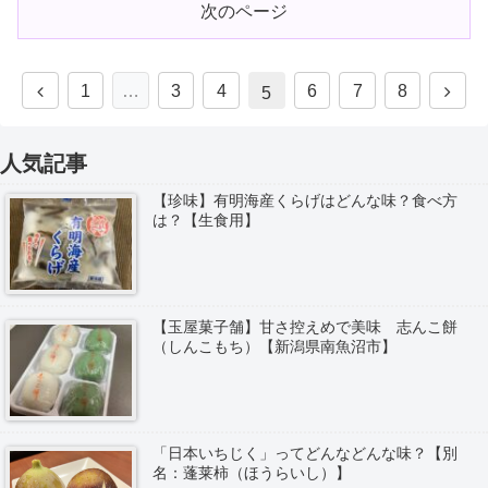
次のページ
1
…
3
4
6
7
8
5
人気記事
【珍味】有明海産くらげはどんな味？食べ方
は？【生食用】
【玉屋菓子舗】甘さ控えめで美味 志んこ餅
（しんこもち）【新潟県南魚沼市】
「日本いちじく」ってどんなどんな味？【別
名：蓬莱柿（ほうらいし）】