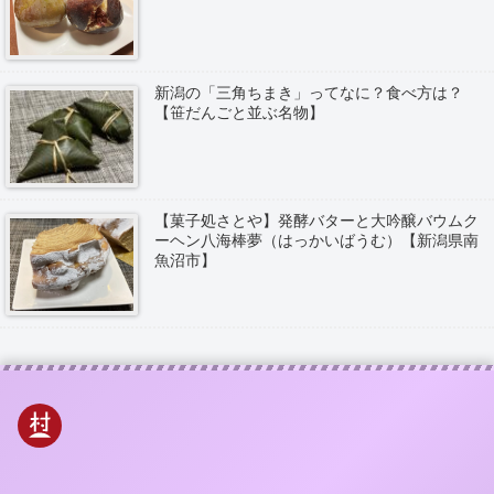
新潟の「三角ちまき」ってなに？食べ方は？
【笹だんごと並ぶ名物】
【菓子処さとや】発酵バターと大吟醸バウムク
ーヘン八海棒夢（はっかいばうむ）【新潟県南
魚沼市】